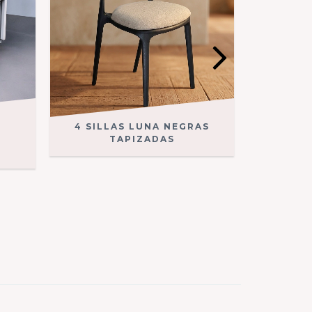
4 SILLAS LUNA NEGRAS
SET 6 
M
TAPIZADAS
C