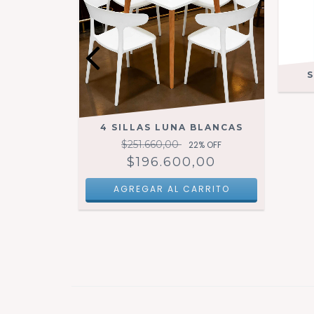
SCARDI
4 SILLAS LUNA BLANCAS
$251.660,00
22
% OFF
$196.600,00