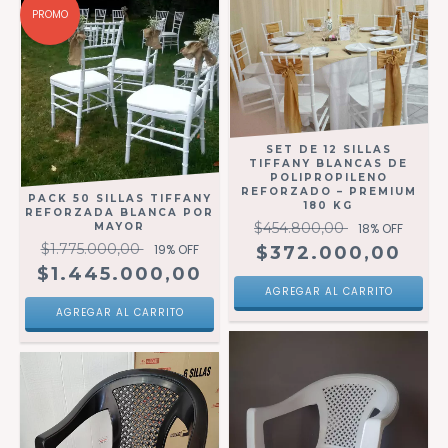
PROMO
SET DE 12 SILLAS
TIFFANY BLANCAS DE
POLIPROPILENO
REFORZADO – PREMIUM
PACK 50 SILLAS TIFFANY
180 KG
REFORZADA BLANCA POR
$454.800,00
MAYOR
18
% OFF
$1.775.000,00
19
% OFF
$372.000,00
$1.445.000,00